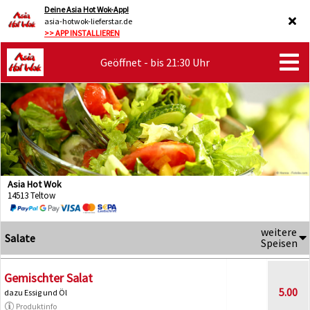
Deine Asia Hot Wok-App!
asia-hotwok-lieferstar.de
>> APP INSTALLIEREN
Geöffnet - bis 21:30 Uhr
Asia Hot Wok
14513 Teltow
weitere
Salate
Speisen
Gemischter Salat
5.00
dazu Essig und Öl
Produktinfo