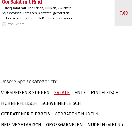
Goi Salat mit Rind
Eisbergsalat mit Rindfleisch, Gurken, Zwiebeln,
7.00
Sojasprossen, Tomaten, Karotten, gerösteten
Erdnüssen und scharfer Süß-Sauer-Fischsauce
Produktinfo
Unsere Speisekategorien:
VORSPEISEN & SUPPEN
SALATE
ENTE
RINDFLEISCH
HÜHNERFLEISCH
SCHWEINEFLEISCH
GEBRATENER EIERREIS
GEBRATENE NUDELN
REIS-VEGETARISCH
GROSSGARNELEN
NUDELN (VIETN.)